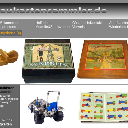
Willkommen
Helferlein
Gästebuch/Kontakt
Abrufdateie
Impressum
Modelle&Spielszenen
Verweise
Wiederherst
ungshefte
(4)
aukästen
Modelle
gesamt)
sten, Modelle)
Baustyl 1..
ug-
n
 Nr. 3 19..
igkeiten