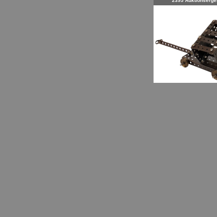
2395 Auktionserge