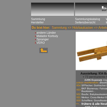
Sammlung
Sammlungskatalog
Hersteller
Seitenübersicht
Du bist hier:
Sammlung
=>
Holzbaukasten
=>
Anleit
andere Länder
Matador Korbuly
Spranger
VERO
Ausstellung: 934 B
+ 73 permanente 
(
1206 Exponate
ins
zuletzt veröffentlicht:
(Baukä
934
SFFischer: Gothischer 
BKF Blumenau: Fahrze
933
Baukästen...
932
Baufix: Babybaukaste
931
Merkur: Cross-Merkur 6
930
Schefflers: Grundkasten
frühere & alle Neu
<=...