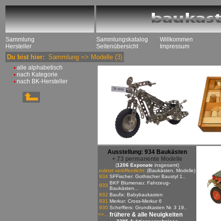
Sammlung
Sammlungskatalog
Willkommen
Hersteller
Seitenübersicht
Impressum
Du bist hier:
Sammlung
=>
Modelle
(3)
alle alphabetisch
nach Kategorie
nach BK-Hersteller
Ausstellung: 934 Baukästen
+ 73 permanente Modelle
(
1206 Exponate
insgesamt)
zuletzt veröffentlicht:
(Baukästen, Modelle)
934
SFFischer: Gothischer Baustyl 1..
BKF Blumenau: Fahrzeug-
933
Baukästen...
932
Baufix: Babybaukasten
931
Merkur: Cross-Merkur 6
930
Schefflers: Grundkasten Nr. 3 19..
frühere & alle Neuigkeiten
<=...