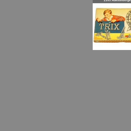
2395 Auktionserge