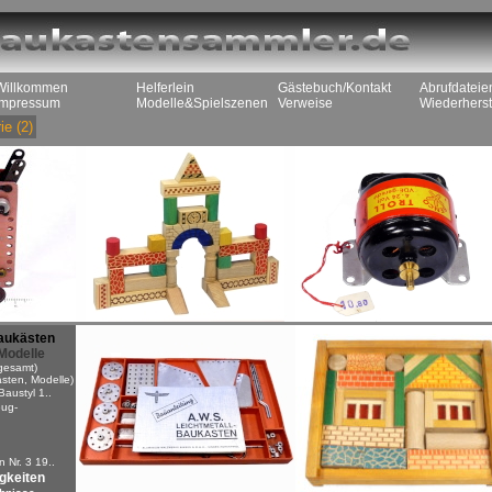
Willkommen
Helferlein
Gästebuch/Kontakt
Abrufdateie
Impressum
Modelle&Spielszenen
Verweise
Wiederherst
ie
(2)
aukästen
Modelle
gesamt)
sten, Modelle)
Baustyl 1..
ug-
n
 Nr. 3 19..
igkeiten