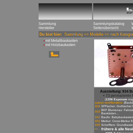
Sammlung
Sammlungskatalog
Hersteller
Seitenübersicht
Du bist hier:
Sammlung
=>
Modelle
=>
nach Kategor
mit Metallbaukasten
mit Holzbaukasten
Ausstellung: 934 B
+ 73 permanente 
(
1206 Exponate
ins
zuletzt veröffentlicht:
(Baukä
934
SFFischer: Gothischer 
BKF Blumenau: Fahrze
933
Baukästen...
932
Baufix: Babybaukaste
931
Merkur: Cross-Merkur 6
930
Schefflers: Grundkasten
frühere & alle Neu
<=...