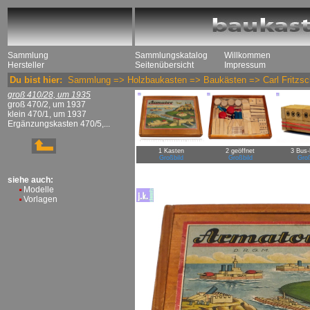
Sammlung
Sammlungskatalog
Willkommen
Hersteller
Seitenübersicht
Impressum
Du bist hier:
Sammlung
=>
Holzbaukasten
=>
Baukästen
=>
Carl Fritzs
groß 410/28, um 1935
groß 470/2, um 1937
klein 470/1, um 1937
Ergänzungskasten 470/5,...
1 Kasten
2 geöffnet
3 Bus-
Großbild
Großbild
Groß
siehe auch:
Modelle
Vorlagen