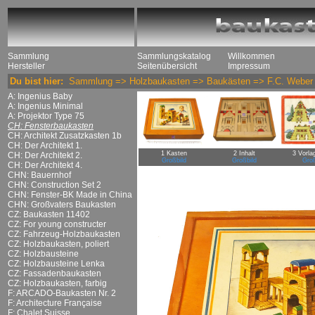
Sammlung
Sammlungskatalog
Willkommen
Hersteller
Seitenübersicht
Impressum
Du bist hier:
Sammlung
=>
Holzbaukasten
=>
Baukästen
=>
F.C. Weber
A: Ingenius Baby
A: Ingenius Minimal
A: Projektor Type 75
CH: Fensterbaukasten
CH: Architekt Zusatzkasten 1b
CH: Der Architekt 1.
1 Kasten
2 Inhalt
3 Vorla
CH: Der Architekt 2.
Großbild
Großbild
Groß
CH: Der Architekt 4.
CHN: Bauernhof
CHN: Construction Set 2
CHN: Fenster-BK Made in China
CHN: Großvaters Baukasten
CZ: Baukasten 11402
CZ: For young constructer
CZ: Fahrzeug-Holzbaukasten
CZ: Holzbaukasten, poliert
CZ: Holzbausteine
CZ: Holzbausteine Lenka
CZ: Fassadenbaukasten
CZ: Holzbaukasten, farbig
F: ARCADO-Baukasten Nr. 2
F: Architecture Française
F: Chalet Suisse