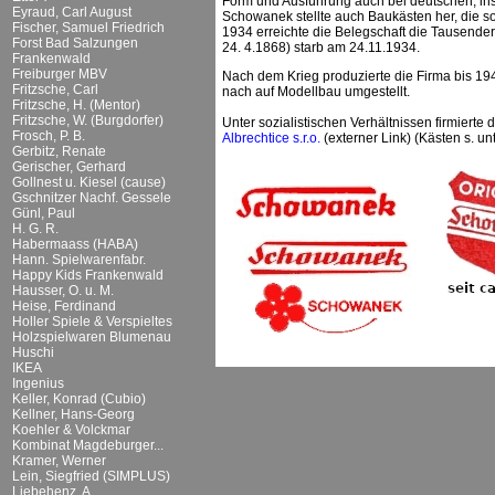
Form und Ausführung auch bei deutschen, ins
Eyraud, Carl August
Schowanek stellte auch Baukästen her, die son
Fischer, Samuel Friedrich
1934 erreichte die Belegschaft die Tausend
Forst Bad Salzungen
24. 4.1868) starb am 24.11.1934.
Frankenwald
Freiburger MBV
Nach dem Krieg produzierte die Firma bis 19
Fritzsche, Carl
nach auf Modellbau umgestellt.
Fritzsche, H. (Mentor)
Fritzsche, W. (Burgdorfer)
Unter sozialistischen Verhältnissen firmierte
Frosch, P. B.
Albrechtice s.r.o.
(externer Link) (Kästen s. u
Gerbitz, Renate
Gerischer, Gerhard
Gollnest u. Kiesel (cause)
Gschnitzer Nachf. Gessele
Günl, Paul
H. G. R.
Habermaass (HABA)
Hann. Spielwarenfabr.
Happy Kids Frankenwald
Hausser, O. u. M.
Heise, Ferdinand
Holler Spiele & Verspieltes
Holzspielwaren Blumenau
Huschi
IKEA
Ingenius
Keller, Konrad (Cubio)
Kellner, Hans-Georg
Koehler & Volckmar
Kombinat Magdeburger...
Kramer, Werner
Lein, Siegfried (SIMPLUS)
Liebehenz, A.