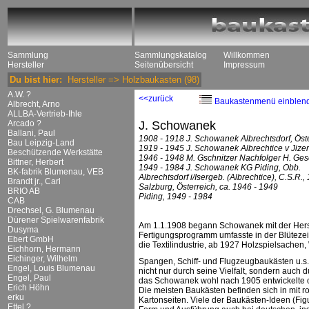
Sammlung
Sammlungskatalog
Willkommen
Hersteller
Seitenübersicht
Impressum
Du bist hier:
Hersteller
=>
Holzbaukasten
(98)
A.W. ?
<<zurück
Baukastenmenü einblen
Albrecht, Arno
ALLBA-Vertrieb-Ihle
Arcado ?
J. Schowanek
Ballani, Paul
1908 - 1918 J. Schowanek Albrechtsdorf, Öst
Bau Leipzig-Land
1919 - 1945 J. Schowanek Albrechtice v Jize
Beschützende Werkstätte
1946 - 1948 M. Gschnitzer Nachfolger H. Ges
Bittner, Herbert
1949 - 1984 J. Schowanek KG Piding, Obb.
BK-fabrik Blumenau, VEB
Albrechtsdorf i/Isergeb. (Albrechtice), C.S.R.,
Brandt jr., Carl
Salzburg, Österreich, ca. 1946 - 1949
BRIO AB
Piding, 1949 - 1984
CAB
Drechsel, G. Blumenau
Dürener Spielwarenfabrik
Am 1.1.1908 begann Schowanek mit der Herste
Dusyma
Fertigungsprogramm umfasste in der Blütezeit
Ebert GmbH
die Textilindustrie, ab 1927 Holzspielsachen
Eichhorn, Hermann
Eichinger, Wilhelm
Spangen, Schiff- und Flugzeugbaukästen u.s
Engel, Louis Blumenau
nicht nur durch seine Vielfalt, sondern auc
Engel, Paul
das Schowanek wohl nach 1905 entwickelte 
Erich Höhn
Die meisten Baukästen befinden sich in mit r
erku
Kartonseiten. Viele der Baukästen-Ideen (Fig
Ettel ?