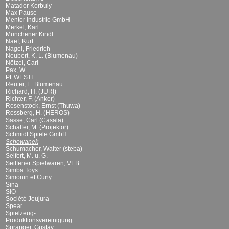
Matador Korbuly
Max Pause
Mentor Industrie GmbH
Merkel, Karl
Münchener Kindl
Naef, Kurt
Nagel, Friedrich
Neubert, K. L. (Blumenau)
Nötzel, Carl
Pax, W.
PEWESTI
Reuter, E. Blumenau
Richard, H. (JURI)
Richter, F. (Anker)
Rosenstock, Ernst (Thuwa)
Rossberg, H. (HEROS)
Sasse, Carl (Casala)
Schäffer, M. (Projektor)
Schmidt Spiele GmbH
Schowanek
Schumacher, Walter (steba)
Seifert, M. u. G.
Seiffener Spielwaren, VEB
Simba Toys
Simonin et Cuny
Sina
SIO
Société Jeujura
Spear
Spielzeug-
Produktionsvereinigung
Spranger, Gustav