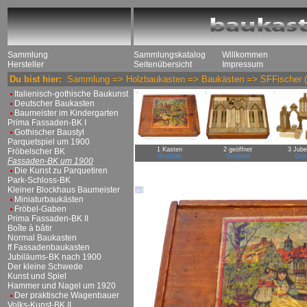
Sammlung
Sammlungskatalog
Willkommen
Hersteller
Seitenübersicht
Impressum
Du bist hier:
Sammlung
=>
Holzbaukasten
=>
Baukästen
=>
SFFischer
(
Italienisch-gothische Baukunst
Deutscher Baukasten
Baumeister im Kindergarten
Prima Fassaden-BK I
Gothischer Baustyl
Parquetspiel um 1900
1 Kasten
2 geöffnet
3 Jube
Fröbelscher BK
Großbild
Großbild
Groß
Fassaden-BK um 1900
Die Kunst zu Parquetiren
Park-Schloss-BK
Kleiner Blockhaus Baumeister
Miniaturbaukästen
Fröbel-Gaben
Prima Fassaden-BK II
Boîte à bâtir
Normal Baukasten
ff Fassadenbaukasten
Jubiläums-BK nach 1900
Der kleine Schwede
Kunst und Spiel
Hammer und Nagel um 1920
Der praktische Wagenbauer
Volks-Kunst-BK II