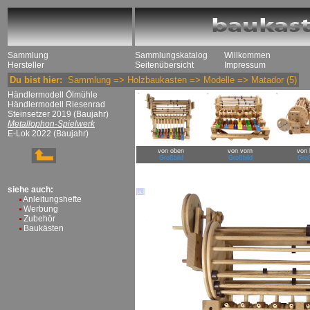
Sammlung
Sammlungskatalog
Willkommen
Hersteller
Seitenübersicht
Impressum
Du bist hier:
Sammlung
=>
Holzbaukasten
=>
Modelle
=>
Matador
(5)
Händlermodell Ölmühle
Händlermodell Riesenrad
Steinsetzer 2019 (Baujahr)
Metallophon-Spielwerk
E-Lok 2022 (Baujahr)
von oben
von vorn
von 
Großbild
Großbild
Groß
siehe auch:
Anleitungshefte
Werbung
Zubehör
Baukästen