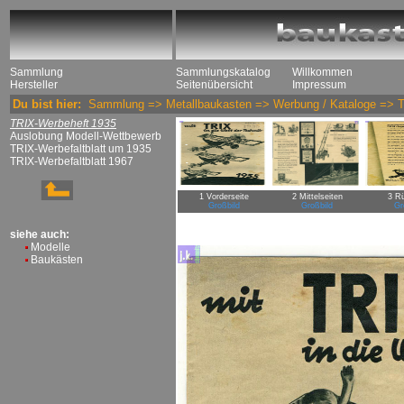
Sammlung
Sammlungskatalog
Willkommen
Hersteller
Seitenübersicht
Impressum
Du bist hier:
Sammlung
=>
Metallbaukasten
=>
Werbung / Kataloge
=>
TRIX-Werbeheft 1935
Auslobung Modell-Wettbewerb
TRIX-Werbefaltblatt um 1935
TRIX-Werbefaltblatt 1967
1 Vorderseite
2 Mittelseiten
3 Rü
Großbild
Großbild
Gr
siehe auch:
Modelle
Baukästen