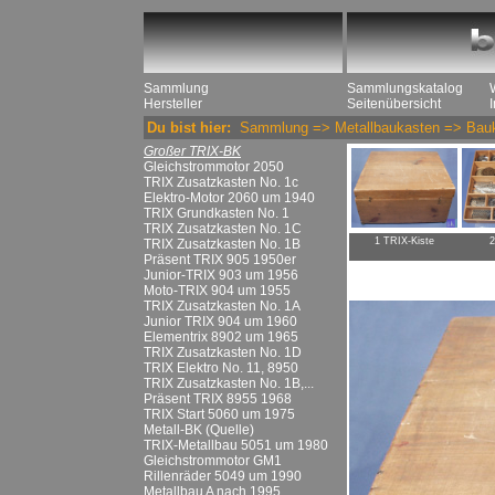
Sammlung
Sammlungskatalog
Hersteller
Seitenübersicht
Du bist hier:
Sammlung
=>
Metallbaukasten
=>
Bau
Großer TRIX-BK
Gleichstrommotor 2050
TRIX Zusatzkasten No. 1c
Elektro-Motor 2060 um 1940
TRIX Grundkasten No. 1
TRIX Zusatzkasten No. 1C
1 TRIX-Kiste
2
TRIX Zusatzkasten No. 1B
Präsent TRIX 905 1950er
Junior-TRIX 903 um 1956
Moto-TRIX 904 um 1955
TRIX Zusatzkasten No. 1A
Junior TRIX 904 um 1960
Elementrix 8902 um 1965
TRIX Zusatzkasten No. 1D
TRIX Elektro No. 11, 8950
TRIX Zusatzkasten No. 1B,...
Präsent TRIX 8955 1968
TRIX Start 5060 um 1975
Metall-BK (Quelle)
TRIX-Metallbau 5051 um 1980
Gleichstrommotor GM1
Rillenräder 5049 um 1990
Metallbau A nach 1995