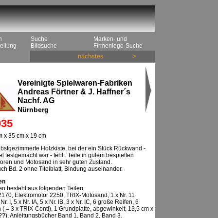
n
Suche
Marken- und
ellung
Bildsuche
Firmenlogo-Suche
nächstes
>
Vereinigte Spielwaren-Fabriken
Andreas Förtner & J. Haffner´s
Nachf. AG
Nürnberg
35
 x 35 cm x 19 cm
bstgezimmerte Holzkiste, bei der ein Stück Rückwand -
l festgemacht war - fehlt. Teile in gutem bespielten
oren und Motosand in sehr guten Zustand.
ch Bd. 2 ohne Titelblatt, Bindung auseinander.
en
n besteht aus folgenden Teilen:
170, Elektromotor 2250, TRIX-Motosand, 1 x Nr. 11
 Nr. I, 5 x Nr. IA, 5 x Nr. IB, 3 x Nr. IC, 6 große Reifen, 6
 ( = 3 x TRIX-Conti), 1 Grundplatte, abgewinkelt, 13,5 cm x
?), Anleitungsbücher Band 1, Band 2, Band 3.