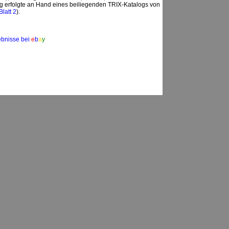
g erfolgte an Hand eines beiliegenden TRIX-Katalogs von
Blatt 2
).
ebnisse bei
e
b
a
y