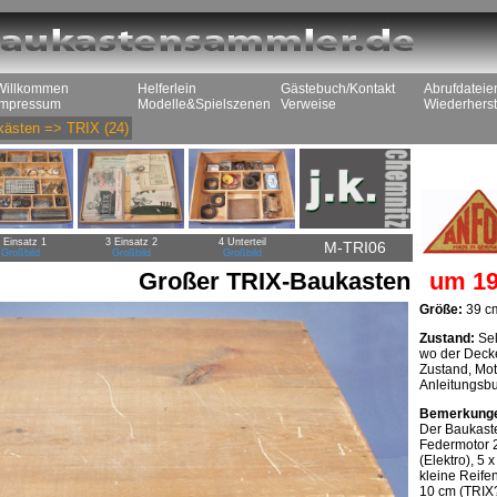
Willkommen
Helferlein
Gästebuch/Kontakt
Abrufdateie
Impressum
Modelle&Spielszenen
Verweise
Wiederherst
kästen
=>
TRIX
(24)
 Einsatz 1
3 Einsatz 2
4 Unterteil
M-TRI06
Großbild
Großbild
Großbild
Großer TRIX-Baukasten
um 19
Größe:
39 cm
Zustand:
Sel
wo der Decke
Zustand, Mot
Anleitungsbu
Bemerkung
Der Baukaste
Federmotor 2
(Elektro), 5 x
kleine Reifen
10 cm (TRIX?