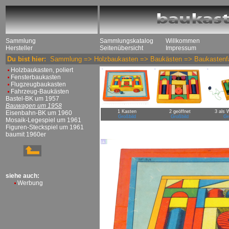
Sammlung
Sammlungskatalog
Willkommen
Hersteller
Seitenübersicht
Impressum
Du bist hier:
Sammlung
=>
Holzbaukasten
=>
Baukästen
=>
Baukastenf
Holzbaukasten, poliert
Fensterbaukasten
Flugzeugbaukasten
Fahrzeug-Baukästen
Bastel-BK um 1957
Bauwagen um 1958
1 Kasten
2 geöffnet
3 als 
Eisenbahn-BK um 1960
Großbild
Großbild
Gr
Mosaik-Legespiel um 1961
Figuren-Steckspiel um 1961
baumit 1960er
siehe auch:
Werbung