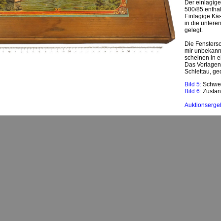
Der einlagige
500/85 enthal
Einlagige Käs
in die untere
gelegt.
Die Fensters
mir unbekann
scheinen in e
Das Vorlagenb
Schlettau, ge
Bild 5:
Schwe
Bild 6:
Zustan
Auktionserge