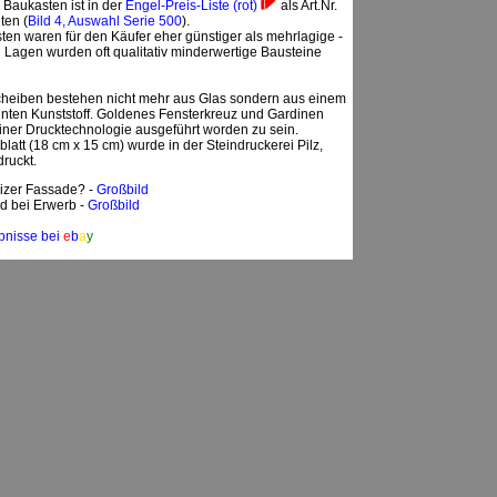
 Baukasten ist in der
Engel-Preis-Liste (rot)
als Art.Nr.
ten (
Bild 4, Auswahl Serie 500
).
ten waren für den Käufer eher günstiger als mehrlagige -
n Lagen wurden oft qualitativ minderwertige Bausteine
cheiben bestehen nicht mehr aus Glas sondern aus einem
nten Kunststoff. Goldenes Fensterkreuz und Gardinen
iner Drucktechnologie ausgeführt worden zu sein.
latt (18 cm x 15 cm) wurde in der Steindruckerei Pilz,
druckt.
izer Fassade? -
Großbild
d bei Erwerb -
Großbild
bnisse bei
e
b
a
y