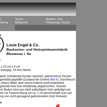
n
Suche
Marken- und
ellung
Bildsuche
Firmenlogo-Suche
Louis Engel & Co.
Baukasten- und Holzspielwarenfabrik
Blumenau i. Sa
r
 x 23 cm x 3 cm
, einlagig, 18-mm-Steine
ielt, vollständig.Fenster repariert, gebrochener Deckel
agenblatt geglättet (Zustand bei Erwerb
Bild 6
). Durchbruch
 (obere Mitte) über einem Astloch weiß hinterklebt.
sleiste links fast vollständig abgebrochen. Sowohl
ch Boden sind aus stark asthaltigem Holz gefertigt und
er zur Faserrichtung um ca. 1 cm geschrumpft, was auf
ng von nicht genügend getrocknetem Holz hinweist.
n