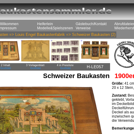
Willkommen
Helferlein
Gästebuch/Kontakt
Abrufdateie
Impressum
Modelle&Spielszenen
Verweise
Wiederherst
sten
=>
Louis Engel Baukastenfabrik
=>
Schweizer Baukasten
(2)
2 Inhalt
3 Vorlagenblatt
4 in Preisliste
H-LE057
Großbild
Großbild
Großbild
Schweizer Baukasten
1900e
Größe:
41 cm
20 x 12 Stein
Zustand:
Besp
geklebt, Vorl
im Deckelbild
Deckelführung
Deckel als au
inzwischen qu
die Verwendu
Bemerkunge