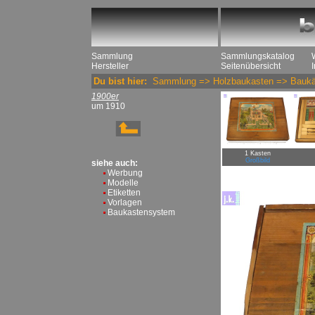
Sammlung
Sammlungskatalog
Hersteller
Seitenübersicht
Du bist hier:
Sammlung
=>
Holzbaukasten
=>
Baukä
1900er
um 1910
1 Kasten
Großbild
siehe auch:
Werbung
Modelle
Etiketten
Vorlagen
Baukastensystem