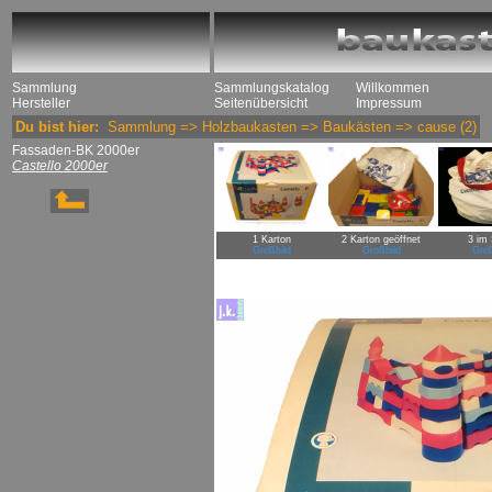
Sammlung
Sammlungskatalog
Willkommen
Hersteller
Seitenübersicht
Impressum
Du bist hier:
Sammlung
=>
Holzbaukasten
=>
Baukästen
=>
cause
(2)
Fassaden-BK 2000er
Castello 2000er
1 Karton
2 Karton geöffnet
3 im
Großbild
Großbild
Groß