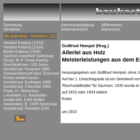
Sammlung
Sammlungskatalog
Willkommen
Hersteller
Seitenübersicht
Impressum
Du bist hier:
Helferlein
(16)
Hempel-Katalog (1933)
Gottfried Hempel (Hrsg.)
Hempel-Katalog (1934)
Müller-Katalog (1936)
Allerlei aus Holz
Sachsen exportiert Spielzeug
Meisterleistungen aus dem E
Gould, M. P.: Frank Hornby
Noschka/Knerr: 200 Jahre...
Ausstell.kat. Kevelaer 1990
herausgegeben von Gottfried Hempel, ohne 
Schwarz/Henze/Faber: Eisenzeit
Kinder wollen bauen
Auf der 1. Umschlagseite ist ein Geleitwort 
Ausstell.kat. Esslingen 1995
'Reichsstatthalter' für Sachsen, 1935 wurde 
Ausstell.kat. Chemnitz 1998
Flade, H.: Olbernhau
auf 1933 oder 1934 datiert.
Leinweber, U.: Baukästen
Kopie
Austell.dok. ESM Seiffen
Havenstein, B.: DDR-Spielzeug
Ausstell.kat. Frankfurt 2026
um 1933