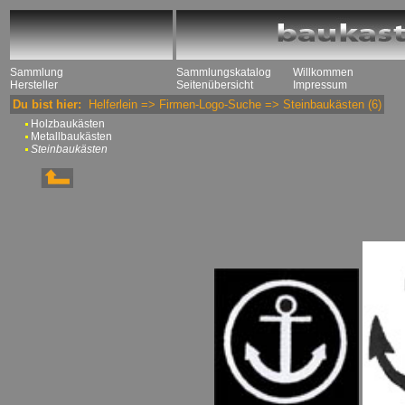
Sammlung
Sammlungskatalog
Willkommen
Hersteller
Seitenübersicht
Impressum
Du bist hier:
Helferlein
=>
Firmen-Logo-Suche
=>
Steinbaukästen
(6)
Holzbaukästen
Metallbaukästen
Steinbaukästen