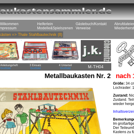
Willkommen
Helferlein
Gästebuch/Kontakt
Abrufdateie
Impressum
Modelle&Spielszenen
Verweise
Wiederherst
kästen
=>
Thale Stahlbautechnik
(8)
 Anleitungsheft
3 Einsatz
4 Unterteil
M-TH04
Großbild
Großbild
Großbild
Metallbaukasten Nr. 2
nach 
Größe:
34 cm
Lochraster:
Zustand:
Nic
Zustand. Tei
wieder herge
Inhaltsverze
Bemerkung
Im großartig
Der Teileumf
Kastens zu f