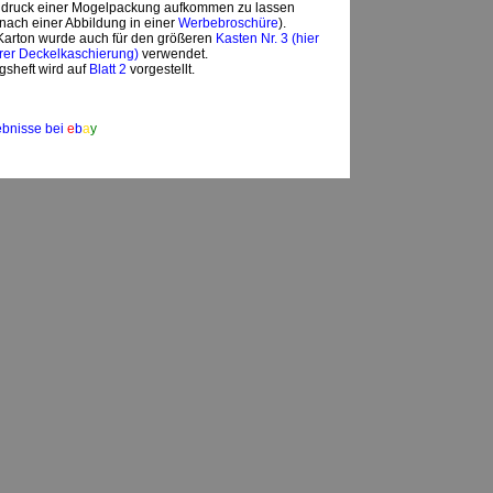
indruck einer Mogelpackung aufkommen zu lassen
 nach einer Abbildung in einer
Werbebroschüre
).
Karton wurde auch für den größeren
Kasten Nr. 3 (hier
erer Deckelkaschierung)
verwendet.
gsheft wird auf
Blatt 2
vorgestellt.
ebnisse bei
e
b
a
y