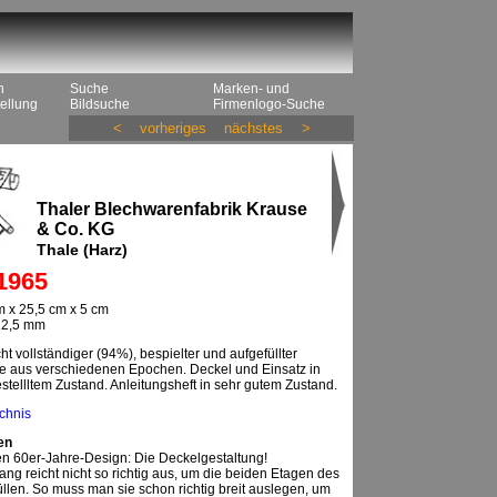
n
Suche
Marken- und
ellung
Bildsuche
Firmenlogo-Suche
<
vorheriges
nächstes
>
Thaler Blechwarenfabrik Krause
& Co. KG
Thale (Harz)
1965
 x 25,5 cm x 5 cm
 12,5 mm
ht vollständiger (94%), bespielter und aufgefüllter
le aus verschiedenen Epochen. Deckel und Einsatz in
stellltem Zustand. Anleitungsheft in sehr gutem Zustand.
ichnis
en
en 60er-Jahre-Design: Die Deckelgestaltung!
ang reicht nicht so richtig aus, um die beiden Etagen des
üllen. So muss man sie schon richtig breit auslegen, um