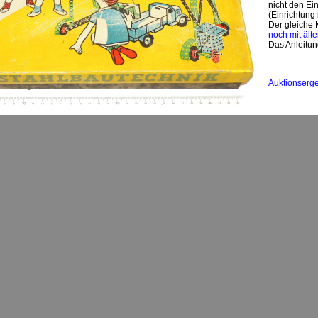
nicht den E
(Einrichtung
Der gleiche 
noch mit ält
Das Anleitun
Auktionserg