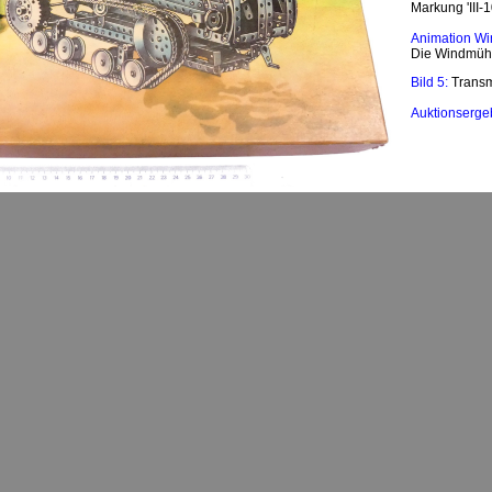
Markung 'III
Animation W
Die Windmühl
Bild 5:
Transm
Auktionserge