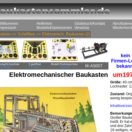
Willkommen
Helferlein
Gästebuch/Kontakt
Abrufdateie
Impressum
Modelle&Spielszenen
Verweise
Wiederherst
kästen
=>
Schefflers
=>
Elektromech. Baukasten
(2)
kein
Firmen-
tung/Schutzfolie
3 geöffnet
Modell Drehmaschine
M-AS007
bekan
Großbild
Großbild
Großbild
Elektromechanischer Baukasten
um19
Größe:
40 cm
Lochraster: 
Zustand:
Orig
wenig bespiel
Inhaltsverzei
Bemerkunge
Großer Bauka
heißt. Er hat
und drei Zahn
16-seitiges, 