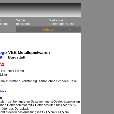
n
Suche
Marken- und
ellung
Bildsuche
Firmenlogo-Suche
nächstes
>
Logo
VEB Metallspielwaren
nt
Burgstädt
74
 x 31 cm x 4,5 cm
12,8 mm
inaler Zustand, vollständig. Karton ohne Schäden, Teile
t.
chnis
n
sten, der bei anderen Systemen meist Getriebebaukasten
 einen Getriebemotor mit 4 Getriebestufen für 4,5V bis 6V
räder aus Duroplast.
recht ordentliches Anleitungsheft 21,5 cm x 14,5 cm,