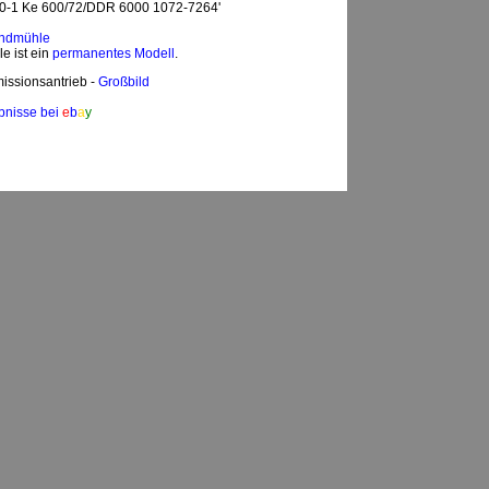
-10-1 Ke 600/72/DDR 6000 1072-7264'
indmühle
e ist ein
permanentes Modell
.
issionsantrieb -
Großbild
bnisse bei
e
b
a
y