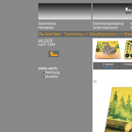
Sammlung
Sammlungskatalog
Hersteller
Seitenübersicht
Du bist hier:
Sammlung
=>
Metallbaukasten
=>
Bau
um 1974
nach 1984
1 Kasten
2 Anlei
Großbild
siehe auch:
Werbung
Modelle