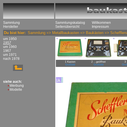
Sammlung
Sammlungskatalog
Willkommen
Hersteller
Seitenübersicht
Impressum
Du bist hier:
Sammlung
=>
Metallbaukasten
=>
Baukästen
=>
Schefflers
um 1950
1957
um 1960
1967
um 1971
nach 1978
1 Kasten
2 ...geöffnet
3 
Großbild
Großbild
Groß
siehe auch:
Werbung
Modelle