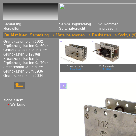
Sammlung
Sammlungskatalog
Willkommen
Hersteller
Seitenübersicht
Impressum
Du bist hier:
Sammlung
=>
Metallbaukasten
=>
Baukästen
=>
Stokys
(9
Grundkasten 0 um 1962
Ergänzungskasten 0a 60er
Getriebekasten G2 1970er
Grundkasten 0 1970er
Ergänzungskasten 1a
Ergänzungskasten 0a 70er
1 Vorderseite
2 Rückseite
Elektromotor M2 1970er
Großbild
Großbild
Grundkasten 0 um 1986
Grundkasten 2 um 2004
siehe auch:
Werbung