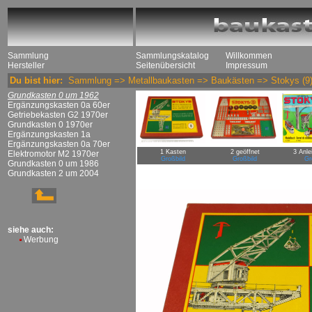
Sammlung
Sammlungskatalog
Willkommen
Hersteller
Seitenübersicht
Impressum
Du bist hier:
Sammlung
=>
Metallbaukasten
=>
Baukästen
=>
Stokys
(9
Grundkasten 0 um 1962
Ergänzungskasten 0a 60er
Getriebekasten G2 1970er
Grundkasten 0 1970er
Ergänzungskasten 1a
Ergänzungskasten 0a 70er
1 Kasten
2 geöffnet
3 Anle
Elektromotor M2 1970er
Großbild
Großbild
Gr
Grundkasten 0 um 1986
Grundkasten 2 um 2004
siehe auch:
Werbung