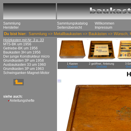
Sammlung
Sammlungskatalog
Willkommen
Hersteller
Seitenübersicht
Impressum
Du bist hier:
Sammlung
=>
Metallbaukasten
=>
Baukästen
=>
Wünsch, 
Holzkasten mit Nr. 3 u. 33
MTS-BK um 1956
Getriebe-BK um 1956
Baukasten 3H um 1956
Der junge Konstrukteur micro
Grundkasten 3P um 1958
1 Kasten
2 geöffnet, Anleitung
3 Ei
Ausbaukasten 33 um 1960
Großbild
Großbild
Groß
Grundkasten 3P um 1963
H
Schwinganker-Magnet-Motor
siehe auch:
Anleitungshefte