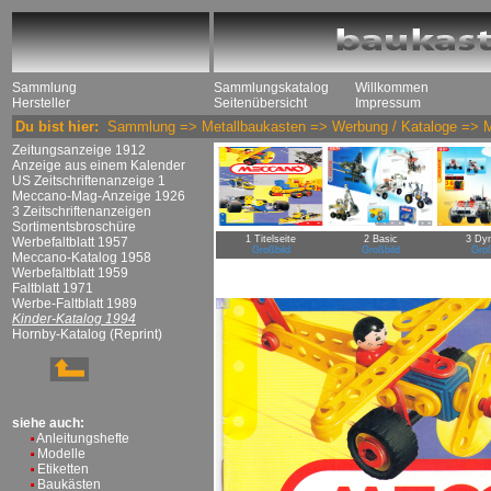
Sammlung
Sammlungskatalog
Willkommen
Hersteller
Seitenübersicht
Impressum
Du bist hier:
Sammlung
=>
Metallbaukasten
=>
Werbung / Kataloge
=>
Zeitungsanzeige 1912
Anzeige aus einem Kalender
US Zeitschriftenanzeige 1
Meccano-Mag-Anzeige 1926
3 Zeitschriftenanzeigen
Sortimentsbroschüre
1 Titelseite
2 Basic
3 Dy
Werbefaltblatt 1957
Großbild
Großbild
Groß
Meccano-Katalog 1958
Werbefaltblatt 1959
Faltblatt 1971
Werbe-Faltblatt 1989
Kinder-Katalog 1994
Hornby-Katalog (Reprint)
siehe auch:
Anleitungshefte
Modelle
Etiketten
Baukästen