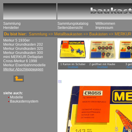
Sammlung
Sammlungskatalog
Willkommen
Hersteller
Seitenübersicht
Impressum
Du bist hier:
Sammlung
=>
Metallbaukasten
=>
Baukästen
=>
MERKUR
Merkur 5 1930er
Merkur Grundkasten 202
Merkur Grundkasten 320
Merkur Grundkasten 300
mini MERKUR Deltaplan
Cross-Merkur 6 1998
1 Karton im Schuber
2 geöffnet mit Haube
3 geö
Merkur Eisenbahnmodelle
Großbild
Großbild
Groß
Merkur Abschleppwagen
siehe auch:
Modelle
Baukastensystem