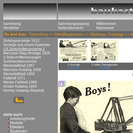
Sammlung
Sammlungskatalog
Willkommen
Hersteller
Seitenübersicht
Impressum
Du bist hier:
Sammlung
=>
Metallbaukasten
=>
Werbung / Kataloge
=>
Zeitungsanzeige 1912
Anzeige aus einem Kalender
US Zeitschriftenanzeige 1
Meccano-Mag-Anzeige 1926
3 Zeitschriftenanzeigen
Sortimentsbroschüre
1 Anzeige
2 halbe Zeitungsseite
Werbefaltblatt 1957
Großbild
Großbild
Meccano-Katalog 1958
Werbefaltblatt 1959
Faltblatt 1971
Werbe-Faltblatt 1989
Kinder-Katalog 1994
Hornby-Katalog (Reprint)
siehe auch:
Anleitungshefte
Modelle
Etiketten
Baukästen