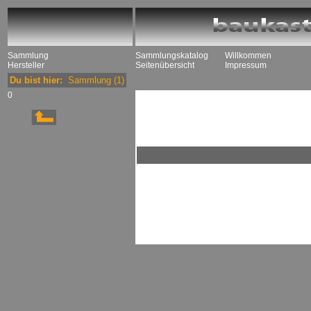
Sammlung
Sammlungskatalog
Willkommen
Hersteller
Seitenübersicht
Impressum
Du bist hier:
Sammlung
(1)
0