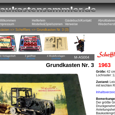
Willkommen
Helferlein
Gästebuch/Kontakt
Abrufdateie
Impressum
Modelle&Spielszenen
Verweise
Wiederherst
kästen
=>
Schefflers
=>
Grundkasten Nr. 3
(3)
it Vorlagenheft
3 geöffnet
4 Modellvorlagen
M-AS004
Großbild
Großbild
Großbild
Grundkasten Nr. 3
1963
Größe:
42 cm
Lochraster: 
Zustand:
Leic
mit leichten 
Inhaltsverzei
Bemerkunge
Der größte Gr
Druckgenehmi
Anleitungshef
Baukastengrö