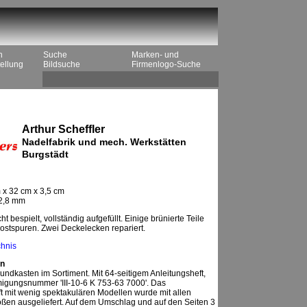
n
Suche
Marken- und
ellung
Bildsuche
Firmenlogo-Suche
Arthur Scheffler
Nadelfabrik und mech. Werkstätten
Burgstädt
 x 32 cm x 3,5 cm
12,8 mm
ht bespielt, vollständig aufgefüllt. Einige brünierte Teile
Rostspuren. Zwei Deckelecken repariert.
chnis
n
undkasten im Sortiment. Mit 64-seitigem Anleitungsheft,
gungsnummer 'III-10-6 K 753-63 7000'. Das
t mit wenig spektakulären Modellen wurde mit allen
ßen ausgeliefert. Auf dem Umschlag und auf den Seiten 3