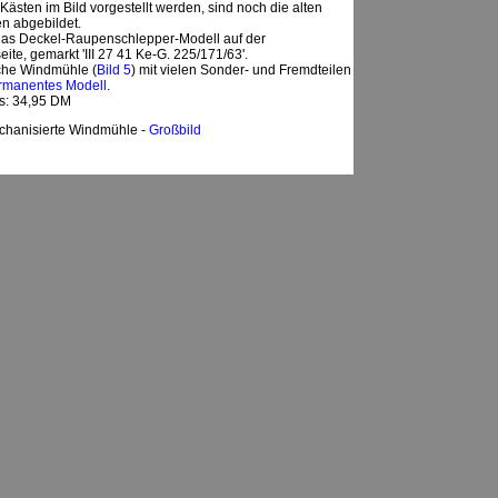
 Kästen im Bild vorgestellt werden, sind noch die alten
 abgebildet.
r das Deckel-Raupenschlepper-Modell auf der
ite, gemarkt 'III 27 41 Ke-G. 225/171/63'.
che Windmühle (
Bild 5
) mit vielen Sonder- und Fremdteilen
rmanentes Modell
.
is: 34,95 DM
chanisierte Windmühle -
Großbild