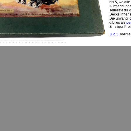
bis 5, wo alle
Aufmachungen
Teileliste fü
Deckelinnense
Die umfängli
gibt es als
pe
Einstiger Pre
Bild 5:
vollme