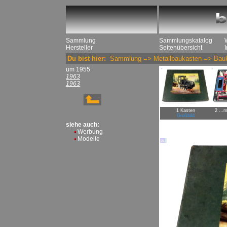
Sammlung
Sammlungskatalog
Hersteller
Seitenübersicht
Du bist hier:
Sammlung
=>
Metallbaukasten
=>
Bau
um 1955
1963
1963
1 Kasten
2 ...m
Großbild
siehe auch:
Werbung
Modelle