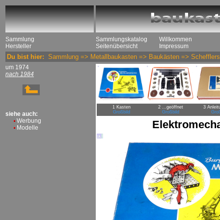
Sammlung
Sammlungskatalog
Willkommen
Hersteller
Seitenübersicht
Impressum
Du bist hier:
Sammlung
=>
Metallbaukasten
=>
Baukästen
=>
Schefflers
um 1974
nach 1984
1 Kasten
2 ...geöffnet
3 Anleit
Großbild
Großbild
Groß
siehe auch:
Werbung
Elektromecha
Modelle