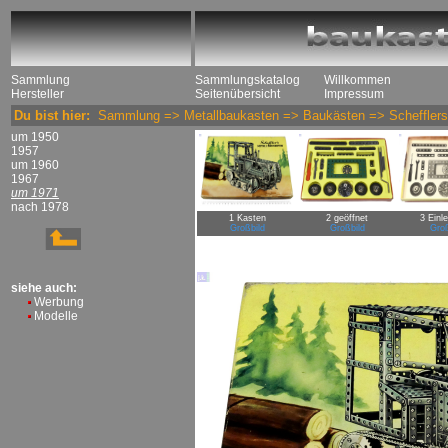
Sammlung
Sammlungskatalog
Willkommen
Hersteller
Seitenübersicht
Impressum
Du bist hier:
Sammlung
=>
Metallbaukasten
=>
Baukästen
=>
Schefflers
um 1950
1957
um 1960
1967
um 1971
nach 1978
1 Kasten
2 geöffnet
3 Einl
Großbild
Großbild
Groß
siehe auch:
Werbung
Modelle