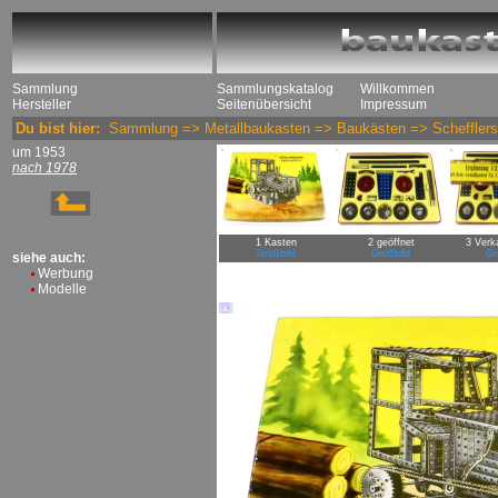
Sammlung
Sammlungskatalog
Willkommen
Hersteller
Seitenübersicht
Impressum
Du bist hier:
Sammlung
=>
Metallbaukasten
=>
Baukästen
=>
Schefflers
um 1953
nach 1978
1 Kasten
2 geöffnet
3 Verk
Großbild
Großbild
Gr
siehe auch:
Werbung
Modelle