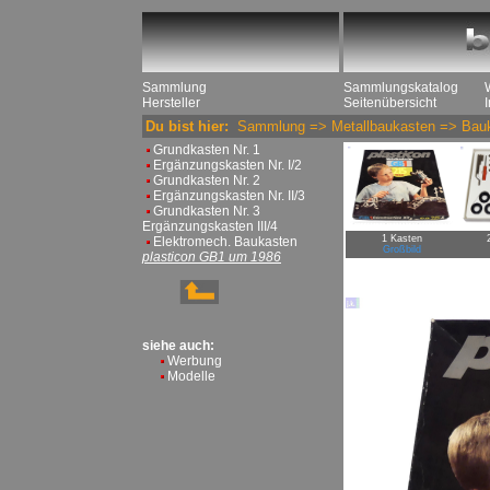
Sammlung
Sammlungskatalog
Hersteller
Seitenübersicht
Du bist hier:
Sammlung
=>
Metallbaukasten
=>
Bau
Grundkasten Nr. 1
Ergänzungskasten Nr. I/2
Grundkasten Nr. 2
Ergänzungskasten Nr. II/3
Grundkasten Nr. 3
Ergänzungskasten III/4
1 Kasten
Elektromech. Baukasten
Großbild
plasticon GB1 um 1986
siehe auch:
Werbung
Modelle