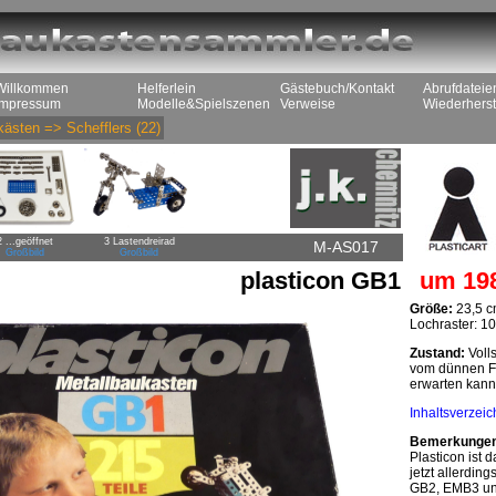
Willkommen
Helferlein
Gästebuch/Kontakt
Abrufdateie
Impressum
Modelle&Spielszenen
Verweise
Wiederherst
kästen
=>
Schefflers
(22)
2 ...geöffnet
3 Lastendreirad
M-AS017
Großbild
Großbild
plasticon GB1
um 19
Größe:
23,5 c
Lochraster: 1
Zustand:
Volls
vom dünnen Fa
erwarten kann
Inhaltsverzeic
Bemerkunge
Plasticon ist
jetzt allerdin
GB2, EMB3 und