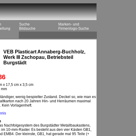
n
Suche
Marken- und
ellung
Bildsuche
Firmenlogo-Suche
VEB Plasticart Annaberg-Buchholz,
Werk III Zschopau, Betriebsteil
Burgstädt
86
m x 17,5 cm x 3,5 cm
0 mm
tändiger, wenig bespielter Zustand. Deckel so, wie man es
ltkarton nach 20 Jahren Hin- und Herräumen maximal
. Kein Vorlagenheft.
hnis
n
 das Nachfolgesystem des Burgstädter Metallbaukastens,
gs im 10-mm-Raster. Es besteht aus den vier Kästen GB1,
 EMB4. Der kleinste, GB1, hat gerade mal 95 Teile (+