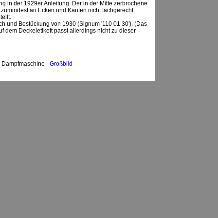
ng in der 1929er Anleitung. Der in der Mitte zerbrochene
 zumindest an Ecken und Kanten nicht fachgerecht
ellt.
ch und Bestückung von 1930 (Signum '110 01 30'). (Das
f dem Deckeletikett passt allerdings nicht zu dieser
l Dampfmaschine -
Großbild