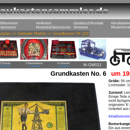
Willkommen
Helferlein
Gästebuch/Kontakt
Abrufdateie
Impressum
Modelle&Spielszenen
Verweise
Wiederherst
kästen
=>
Gebrüder Märklin
=>
Grundkästen VK
(10)
2 Einsatz
3 Kleinteilebox
4 Unterteil
M-GM011
Großbild
Großbild
Großbild
Grundkasten No. 6
um 19
Größe:
56 cm
Lochraster: 1/
Zustand:
Leic
Einige Teile 
nicht fachgere
originalen '6
Unterteil aus
Inhaltsverzei
Bemerkunge
Ein aus einem