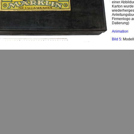
einer Abbildu
Karton wurde
wiederhergest
Anleitungsbu
Firmenlogo au
Datierung)
Animation
Bild 5:
Model