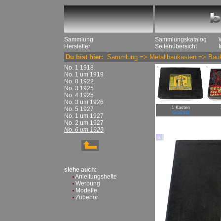
Sammlung
Sammlungskatalog
Hersteller
Seitenübersicht
Du bist hier:
Sammlung
=>
Metallbaukasten
=>
Bau
No. 1 1918
No. 1 um 1919
No. 0 1922
No. 3 1925
No. 4 1925
No. 3 um 1926
1 Kasten
No. 5 1927
Großbild
No. 1 um 1927
No. 2 um 1927
No. 6 um 1929
siehe auch:
Anleitungshefte
Werbung
Modelle
Zubehör