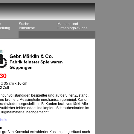
n
Suche
Marken- und
ellung
Bildsuche
Firmenlogo-Suche
Gebr. Märklin & Co.
Fabrik feinster Spielwaren
Göppingen
30
 x 35 cm x 10 cm
2 Zoll
ht unvollständiger, bespielter und aufgefüllter Zustand.
neu brüniert. Messingteile mechanisch gereinigt. Karton
cht wiederhergestellt - z. B. Kanten textil verstärkt. Alle
'-Aufkleber fehlen oder sind kopiert. Schraubenkarton im
 Originalmaterial nachgemacht.
chnis
n
 großen Konvolut extrahierter Kasten, eingeräumt nach