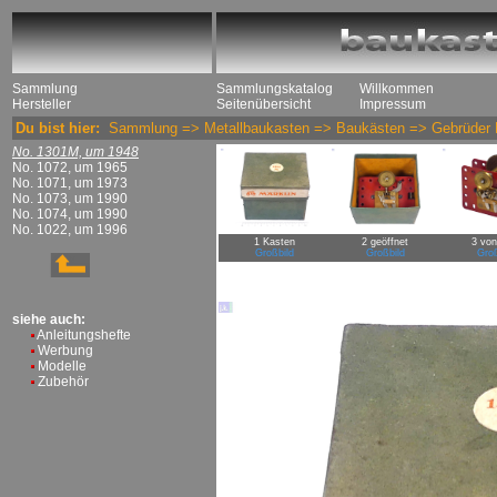
Sammlung
Sammlungskatalog
Willkommen
Hersteller
Seitenübersicht
Impressum
Du bist hier:
Sammlung
=>
Metallbaukasten
=>
Baukästen
=>
Gebrüder 
No. 1301M, um 1948
No. 1072, um 1965
No. 1071, um 1973
No. 1073, um 1990
No. 1074, um 1990
No. 1022, um 1996
1 Kasten
2 geöffnet
3 von
Großbild
Großbild
Groß
siehe auch:
Anleitungshefte
Werbung
Modelle
Zubehör