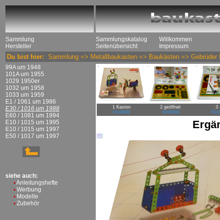
Sammlung
Sammlungskatalog
Willkommen
Hersteller
Seitenübersicht
Impressum
Du bist hier:
Sammlung
=>
Metallbaukasten
=>
Baukästen
=>
Gebrüder 
99A um 1948
101A um 1955
1029 1950er
1032 um 1958
1033 um 1959
E1 / 1061 um 1986
1 Kasten
2 geöffnet
3 
E30 / 1016 um 1988
Großbild
Großbild
Groß
E60 / 1081 um 1994
Ergä
E10 / 1015 um 1995
E10 / 1015 um 1997
E50 / 1017 um 1997
siehe auch:
Anleitungshefte
Werbung
Modelle
Zubehör