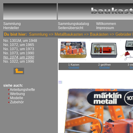
Sammlung
Sammlungskatalog
Willkommen
Hersteller
Seitenübersicht
Impressum
Du bist hier:
Sammlung
=>
Metallbaukasten
=>
Baukästen
=>
Gebrüder 
No. 1301M, um 1948
No. 1072, um 1965
No. 1071, um 1973
No. 1073, um 1990
No. 1074, um 1990
No. 1022, um 1996
1 Kasten
2 geöffnet
3 ve
Großbild
Großbild
Gr
siehe auch:
Anleitungshefte
Werbung
Modelle
Zubehör