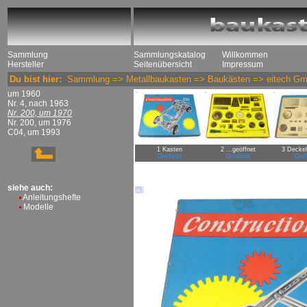
Sammlung
Sammlungskatalog
Willkommen
Hersteller
Seitenübersicht
Impressum
Du bist hier:
Sammlung
=>
Metallbaukasten
=>
Baukästen
=>
eitech G
um 1960
Nr. 4, nach 1963
Nr. 200, um 1970
Nr. 200, um 1976
C04, um 1993
1 Kasten
2 ...geöffnet
3 Deckel
Großbild
Großbild
Groß
siehe auch:
Anleitungshefte
Modelle