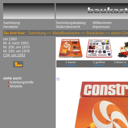
Sammlung
Sammlungskatalog
Willkommen
Hersteller
Seitenübersicht
Impressum
Du bist hier:
Sammlung
=>
Metallbaukasten
=>
Baukästen
=>
eitech G
um 1960
Nr. 4, nach 1963
Nr. 200, um 1970
Nr. 200, um 1976
C04, um 1993
1 Kasten
2 geöffnet
3 Motor m. 
Großbild
Großbild
Groß
siehe auch:
Anleitungshefte
Modelle