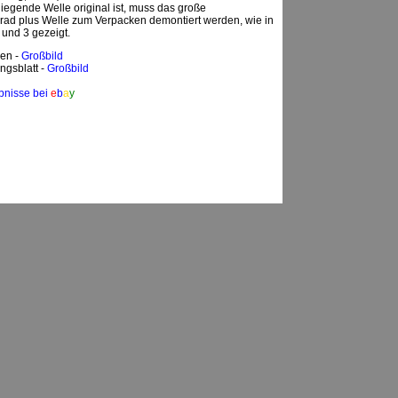
iegende Welle original ist, muss das große
rad plus Welle zum Verpacken demontiert werden, wie in
 und 3 gezeigt.
en -
Großbild
ngsblatt -
Großbild
bnisse bei
e
b
a
y