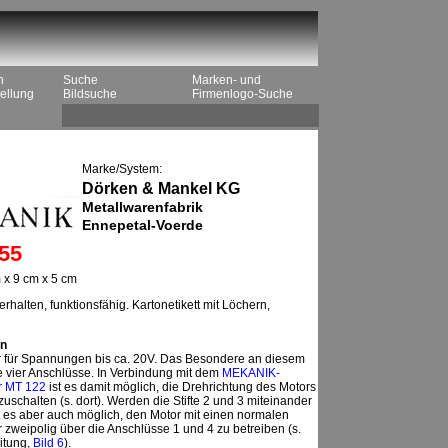
n
Suche
Marken- und
ellung
Bildsuche
Firmenlogo-Suche
Marke/System:
Dörken & Mankel KG
Metallwarenfabrik
Ennepetal-Voerde
55
 x 9 cm x 5 cm
erhalten, funktionsfähig. Kartonetikett mit Löchern,
n
r für Spannungen bis ca. 20V. Das Besondere an diesem
e vier Anschlüsse. In Verbindung mit dem
MEKANIK-
r MT 122
ist es damit möglich, die Drehrichtung des Motors
zuschalten (s. dort). Werden die Stifte 2 und 3 miteinander
 es aber auch möglich, den Motor mit einen normalen
 zweipolig über die Anschlüsse 1 und 4 zu betreiben (s.
itung,
Bild 6
).