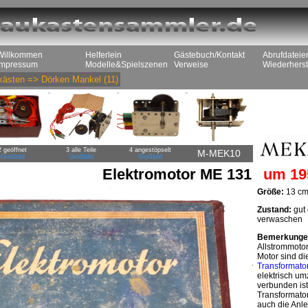
Willkommen
Helferlein
Gästebuch/Kontakt
Abrufdateie
Impressum
Modelle&Spielszenen
Verweise
Wiederherst
kästen
=>
Dörken Mankel
(11)
2 geöffnet
3 alle Teile
4 angestöpselt
M-MEK10
Großbild
Großbild
Großbild
Elektromotor ME 131
um 19
Größe:
13 cm
Zustand:
gut 
verwaschen
Bemerkunge
Allstrommoto
Motor sind di
Transformato
elektrisch um
verbunden ist
Transformator
auch die Anle