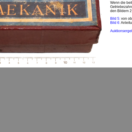
Wenn die beil
Getriebezahn
den Bildern 2
Bild 5:
von ob
Bild 6:
Anleitu
Auktionserge