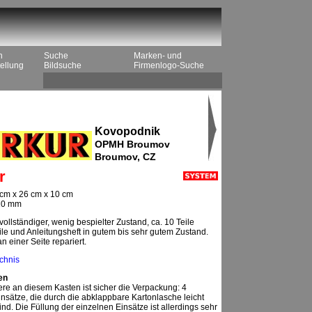
n
Suche
Marken- und
ellung
Bildsuche
Firmenlogo-Suche
Kovopodnik
OPMH Broumov
Broumov, CZ
r
cm x 26 cm x 10 cm
 10 mm
ollständiger, wenig bespielter Zustand, ca. 10 Teile
eile und Anleitungsheft in gutem bis sehr gutem Zustand.
n einer Seite repariert.
ichnis
en
e an diesem Kasten ist sicher die Verpackung: 4
insätze, die durch die abklappbare Kartonlasche leicht
nd. Die Füllung der einzelnen Einsätze ist allerdings sehr