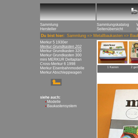
Sammlung
Sammlungskatalog
Hersteller
Seitenübersicht
Du bist hier:
Sammlung
=>
Metallbaukasten
=>
Bau
Merkur 5 1930er
Merkur Grundkasten 202
Merkur Grundkasten 320
Merkur Grundkasten 300
mini MERKUR Deltaplan
Cross-Merkur 6 1998
1 Kasten
2 geö
Merkur Eisenbahnmodelle
Merkur Abschleppwagen
siehe auch:
Modelle
Baukastensystem