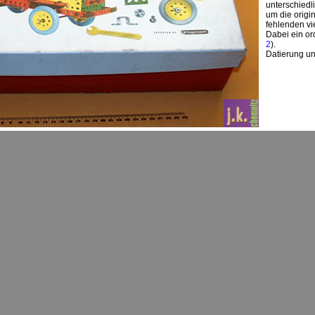
unterschiedlic
um die origi
fehlenden vi
Dabei ein ord
2
).
Datierung un