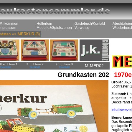
Willkommen
Helferlein
Gästebuch/Kontakt
Abrufdateie
Impressum
Modelle&Spielszenen
Verweise
Wiederherst
kästen
=>
MERKUR
(8)
ffnet, Ebene 1
3 ..., Ebene 2
4 ..., Ebene 3
M-MER02
Großbild
Großbild
Großbild
Grundkasten 202
1970e
Größe:
36,5 
Lochraster:
Zustand:
Unv
aufgefüllt. T
Deckelrand a
Inhaltsverze
Bemerkung
Das Besonder
gestapelte E
zugänglich si