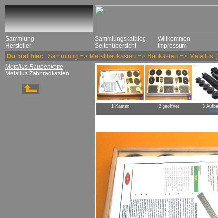
Sammlung
Sammlungskatalog
Willkommen
Hersteller
Seitenübersicht
Impressum
Du bist hier:
Sammlung
=>
Metallbaukasten
=>
Baukästen
=>
Metallus
(
Metallus Raupenkette
Metallus Zahnradkasten
1 Kasten
2 geöffnet
3 Aufba
Groß