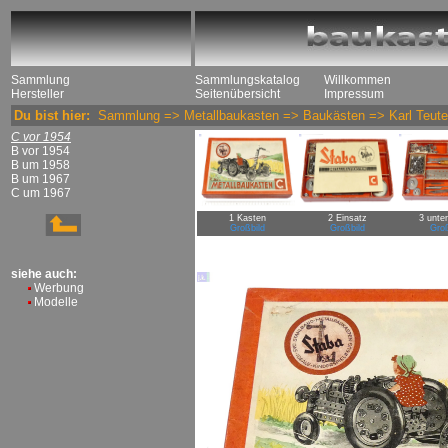
Sammlung
Sammlungskatalog
Willkommen
Hersteller
Seitenübersicht
Impressum
Du bist hier:
Sammlung
=>
Metallbaukasten
=>
Baukästen
=>
Karl Teut
C vor 1954
B vor 1954
B um 1958
B um 1967
C um 1967
1 Kasten
2 Einsatz
3 unte
Großbild
Großbild
Groß
siehe auch:
Werbung
Modelle