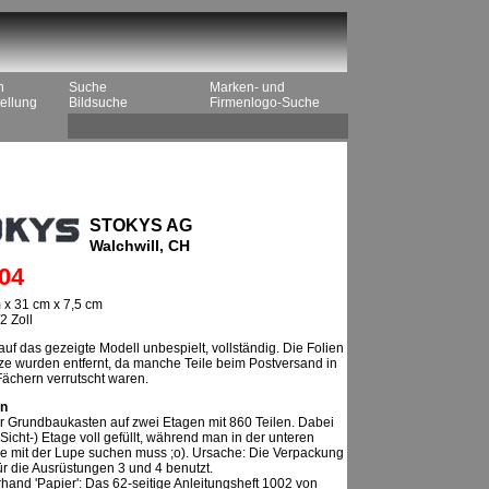
n
Suche
Marken- und
ellung
Bildsuche
Firmenlogo-Suche
STOKYS AG
Walchwill, CH
04
 x 31 cm x 7,5 cm
2 Zoll
auf das gezeigte Modell unbespielt, vollständig. Die Folien
ze wurden entfernt, da manche Teile beim Postversand in
Fächern verrutscht waren.
n
r Grundbaukasten auf zwei Etagen mit 860 Teilen. Dabei
(Sicht-) Etage voll gefüllt, während man in der unteren
le mit der Lupe suchen muss ;o). Ursache: Die Verpackung
r die Ausrüstungen 3 und 4 benutzt.
erhand 'Papier': Das 62-seitige Anleitungsheft 1002 von