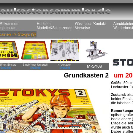
Willkommen
Helferlein
Gästebuch/Kontakt
Abrufdateie
Impressum
Modelle&Spielszenen
Verweise
Wiederherst
kästen
=>
Stokys
(9)
öffnet Einsatz
3 geöfffnet Unterteil
4 Vorlagen
M-SY09
Großbild
Großbild
Großbild
Grundkasten 2
um 20
Größe:
50 cm
Lochraster: 1/
Zustand:
bis 
beider Einsät
die falschen 
Bemerkunge
optisch große
ist die obere 
Etage die Tei
wurde auch fü
Dabei ist all