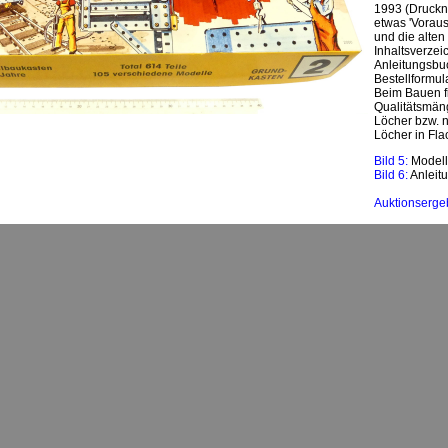
1993 (Druckn
etwas 'Vorau
und die alten
Inhaltsverzeic
Anleitungsbuc
Bestellformula
Beim Bauen fi
Qualitätsmän
Löcher bzw. n
Löcher in Fla
Bild 5:
Modell
Bild 6:
Anleit
Auktionserge