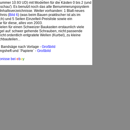
ummer 10.93 UD) mit Modellen für die Kästen 0 bis 2 (und
sschau'). Es benutzt noch das alte Benummerungssystem
 Inhaltsverzeichnisse. Weiter vorhanden: 1 Blatt neues
hnis (
Bild 6
) (was beim Bauen praktischer ist als im
h) und 5 Seiten Einzelteil-Preisliste sowie ein
r für diese, alles von 2003.
elen für einen Schweizer Baukasten erstaunlich viele
gel auf: schwer gehende Schrauben, nicht passende
icht ordentlich entgratete Wellen (Kurbel), zu kleine
chbauteilen...
 Bandsäge nach Vorlage -
Großbild
ungsheft und `Papiere` -
Großbild
bnisse bei
e
b
a
y