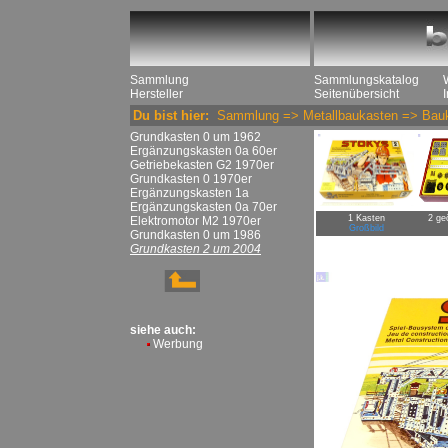
Sammlung
Sammlungskatalog
Hersteller
Seitenübersicht
Du bist hier:
Sammlung
=>
Metallbaukasten
=>
Bau
Grundkasten 0 um 1962
Ergänzungskasten 0a 60er
Getriebekasten G2 1970er
Grundkasten 0 1970er
Ergänzungskasten 1a
Ergänzungskasten 0a 70er
1 Kasten
2 ge
Elektromotor M2 1970er
Großbild
Grundkasten 0 um 1986
Grundkasten 2 um 2004
siehe auch:
Werbung