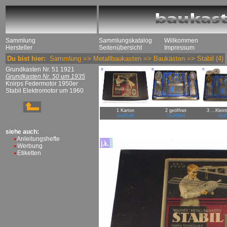
Sammlung
Sammlungskatalog
Willkommen
Hersteller
Seitenübersicht
Impressum
Du bist hier:
Sammlung
=>
Metallbaukasten
=>
Baukästen
=>
Stabil
(4)
Grundkasten Nr. 51 1921
Grundkasten Nr. 50 um 1935
Knirps Federmotor 1950er
Stabil Elektromotor um 1960
1 Karton
2 geöffnet
3 ...Klein
Großbild
Großbild
Groß
siehe auch:
Anleitungshefte
Werbung
Etiketten