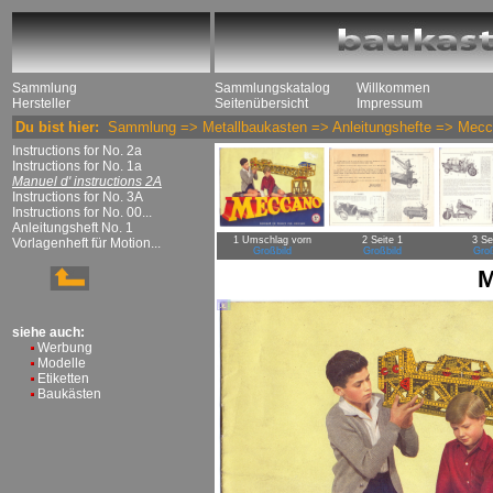
Sammlung
Sammlungskatalog
Willkommen
Hersteller
Seitenübersicht
Impressum
Du bist hier:
Sammlung
=>
Metallbaukasten
=>
Anleitungshefte
=>
Mecc
Instructions for No. 2a
Instructions for No. 1a
Manuel d' instructions 2A
Instructions for No. 3A
Instructions for No. 00...
Anleitungsheft No. 1
1 Umschlag vorn
2 Seite 1
3 Se
Vorlagenheft für Motion...
Großbild
Großbild
Groß
M
siehe auch:
Werbung
Modelle
Etiketten
Baukästen