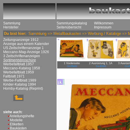
Sammlung
Sammlungskatalog
Willkommen
Hersteller
Seitenübersicht
Impressum
Du bist hier:
Sammlung
=>
Metallbaukasten
=>
Werbung / Kataloge
=>
Zeitungsanzeige 1912
Anzeige aus einem Kalender
US Zeitschriftenanzeige 1
Meccano-Mag-Anzeige 1926
3 Zeitschriftenanzeigen
Sortimentsbroschüre
1 Vorderseite
2 Ausrüstung 1, 1A
3 Ausrüst
Werbefaltblatt 1957
Großbild
Großbild
Groß
Meccano-Katalog 1958
Werbefaltblatt 1959
Faltblatt 1971
Werbe-Faltblatt 1989
Kinder-Katalog 1994
Hornby-Katalog (Reprint)
siehe auch:
Anleitungshefte
Modelle
Etiketten
Baukästen