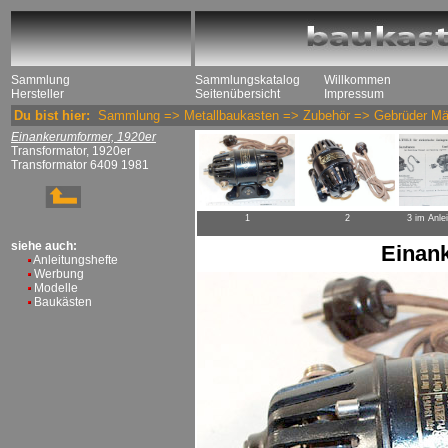
Sammlung
Sammlungskatalog
Willkommen
Hersteller
Seitenübersicht
Impressum
Du bist hier:
Sammlung
=>
Metallbaukasten
=>
Zubehör
=>
Gebrüder Mä
Einankerumformer, 1920er
Transformator, 1920er
Transformator 6409 1981
1
2
3 im Anle
siehe auch:
Einan
Anleitungshefte
Werbung
Modelle
Baukästen