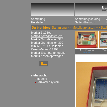
Sammlung
Sammlungskatalog
Hersteller
Seitenübersicht
Du bist hier:
Sammlung
=>
Metallbaukasten
=>
Bau
Merkur 5 1930er
Merkur Grundkasten 202
Merkur Grundkasten 320
Merkur Grundkasten 300
mini MERKUR Deltaplan
Cross-Merkur 6 1998
1 ..., Ebene 4
2 An
Merkur Eisenbahnmodelle
Großbild
Merkur Abschleppwagen
siehe auch:
Modelle
Baukastensystem