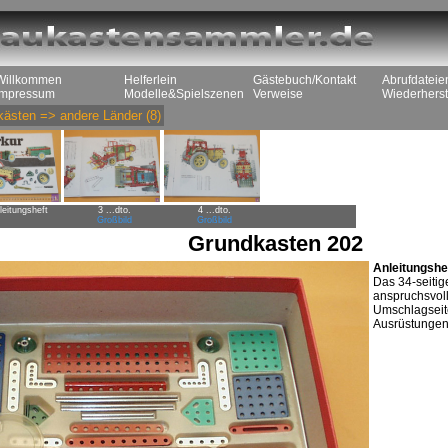
Willkommen
Helferlein
Gästebuch/Kontakt
Abrufdateie
Impressum
Modelle&Spielszenen
Verweise
Wiederherst
kästen
=>
andere Länder
(8)
leitungsheft
3 ...dto.
4 ...dto.
Großbild
Großbild
Grundkasten 202
Anleitungshe
Das 34-seitige
anspruchsvoll
Umschlagseite
Ausrüstungen