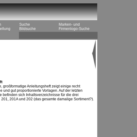
n
Suche
Marken- und
ellung
Bildsuche
Firmenlogo-Suche
ft
, großformatige Anleitungsheft zeigt einige recht
e und gut proportionierte Vorlagen. Auf der letzten
 befinden sich Inhaltsverzeichnisse für die drei
 201, 201A und 202 (das gesamte damalige Sortiment?).