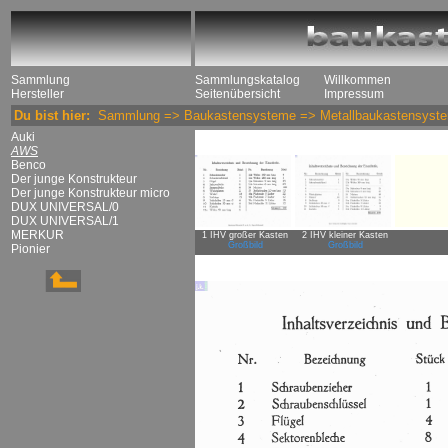
Sammlung
Sammlungskatalog
Willkommen
Hersteller
Seitenübersicht
Impressum
Du bist hier:
Sammlung
=>
Baukastensysteme
=>
Metallbaukastensyst
Auki
AWS
Benco
Der junge Konstrukteur
Der junge Konstrukteur micro
DUX UNIVERSAL/0
DUX UNIVERSAL/1
MERKUR
1 IHV großer Kasten
2 IHV kleiner Kasten
Großbild
Großbild
Pionier