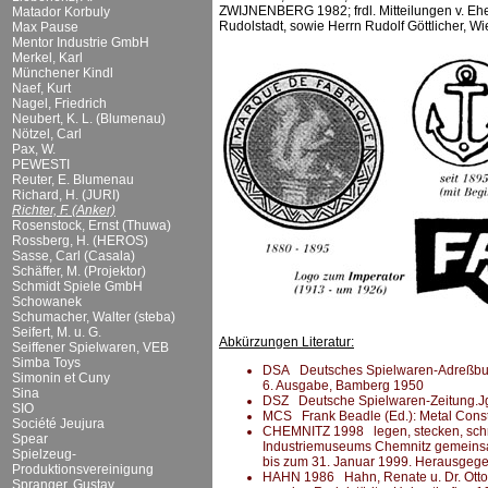
ZWIJNENBERG 1982; frdl. Mitteilungen v. Ehe
Matador Korbuly
Rudolstadt, sowie Herrn Rudolf Göttlicher, W
Max Pause
Mentor Industrie GmbH
Merkel, Karl
Münchener Kindl
Naef, Kurt
Nagel, Friedrich
Neubert, K. L. (Blumenau)
Nötzel, Carl
Pax, W.
PEWESTI
Reuter, E. Blumenau
Richard, H. (JURI)
Richter, F. (Anker)
Rosenstock, Ernst (Thuwa)
Rossberg, H. (HEROS)
Sasse, Carl (Casala)
Schäffer, M. (Projektor)
Schmidt Spiele GmbH
Schowanek
Schumacher, Walter (steba)
Seifert, M. u. G.
Abkürzungen Literatur:
Seiffener Spielwaren, VEB
Simba Toys
DSA Deutsches Spielwaren-Adreßbuch 
Simonin et Cuny
6. Ausgabe, Bamberg 1950
Sina
DSZ Deutsche Spielwaren-Zeitung.Jg.
SIO
MCS Frank Beadle (Ed.): Metal Constru
Société Jeujura
CHEMNITZ 1998 legen, stecken, schrau
Spear
Industriemuseums Chemnitz gemeins
Spielzeug-
bis zum 31. Januar 1999. Herausgeg
Produktionsvereinigung
HAHN 1986 Hahn, Renate u. Dr. Otto: 
Spranger, Gustav