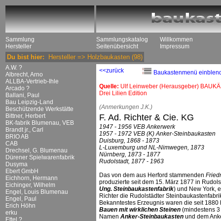
Sammlung
Sammlungskatalog
Willkommen
Hersteller
Seitenübersicht
Impressum
Du bist hier:
Hersteller
=>
Holzbaukasten
(98)
A.W. ?
<<zurück
Baukastenmenü einblen
Albrecht, Arno
ALLBA-Vertrieb-Ihle
Quelle:
Ulf Leinweber (Herausgeber) BAUKÄ
Arcado ?
Drei Lilien Edition
Ballani, Paul
Bau Leipzig-Land
(Anmerkungen J.K.)
Beschützende Werkstätte
Bittner, Herbert
F. Ad. Richter & Cie. KG
BK-fabrik Blumenau, VEB
1947 - 1956 VEB Ankerwerk
Brandt jr., Carl
1957 - 1972 VEB (K) Anker-Steinbaukasten
BRIO AB
Duisburg, 1868 - 1873
CAB
L-Luxemburg und NL-Nimwegen, 1873
Drechsel, G. Blumenau
Nürnberg, 1873 - 1877
Dürener Spielwarenfabrik
Rudolstadt, 1877 - 1963
Dusyma
Ebert GmbH
Das von dem aus Herford stammenden
Fried
Eichhorn, Hermann
produzierte seit dem 15. März 1877 in Rudolst
Eichinger, Wilhelm
Ung. Steinbaukastenfabrik
) und New York, 
Engel, Louis Blumenau
Richter die Rudolstädter Steinbaukastenfabr
Engel, Paul
Bekanntestes Erzeugnis waren die seit 1880 
Erich Höhn
Bauen mit wirklichen Steinen
(mindestens 3
erku
Namen
Anker-Steinbaukasten
und dem Anke
Ettel ?