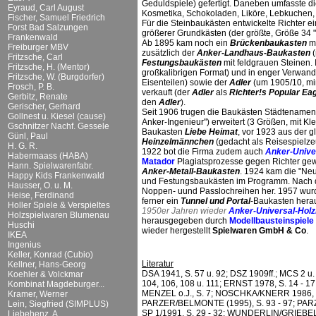
Geduldspiele) gefertigt. Daneben umfasste d
Eyraud, Carl August
Kosmetika, Schokoladen, Liköre, Lebkuchen,
Fischer, Samuel Friedrich
Für die Steinbaukästen entwickelte Richter 
Forst Bad Salzungen
größerer Grundkästen (der größte, Größe 34 "L
Frankenwald
Ab 1895 kam noch ein
Brückenbaukasten
mi
Freiburger MBV
zusätzlich der
Anker-Landhaus-Baukasten
(
Fritzsche, Carl
Festungsbaukästen
mit feldgrauen Steinen. 
Fritzsche, H. (Mentor)
großkalibrigen Format) und in enger Verwand
Fritzsche, W. (Burgdorfer)
Eisenteilen) sowie der
Adler
(um 1905/10, min
Frosch, P. B.
verkauft (der
Adler
als
Richter!s Popular Ea
Gerbitz, Renate
den
Adler
).
Gerischer, Gerhard
Seit 1906 trugen die Baukästen Städtenamen
Gollnest u. Kiesel (cause)
Anker-Ingenieur") erweitert (3 Größen, mit 
Gschnitzer Nachf. Gessele
Baukasten
Liebe Heimat
, vor 1923 aus der 
Günl, Paul
Heinzelmännchen
(gedacht als Reisespielze
H. G. R.
1922 bot die Firma zudem auch
Anker-Unive
Habermaass (HABA)
Matador
Plagiatsprozesse gegen Richter gewa
Hann. Spielwarenfabr.
Anker-Metall-Baukasten
. 1924 kam die "Ne
Happy Kids Frankenwald
und Festungsbaukästen im Programm. Nach dem
Hausser, O. u. M.
Noppen- uund Passlochreihen her. 1957 wu
Heise, Ferdinand
ferner ein
Tunnel und Portal
-Baukasten herau
Holler Spiele & Verspieltes
1950er Jahren wieder
Anker-Universal-Hol
Holzspielwaren Blumenau
herausgegeben durch
Modellbausteinspiel
Huschi
wieder hergestellt
Spielwaren GmbH & Co
.
IKEA
Ingenius
Keller, Konrad (Cubio)
Literatur
Kellner, Hans-Georg
DSA 1941, S. 57 u. 92; DSZ 1909ff.; MCS 2 u. 5
Koehler & Volckmar
104, 106, 108 u. 111; ERNST 1978, S. 14 - 1
Kombinat Magdeburger...
MENZEL o.J., S. 7; NOSCHKA/KNERR 1986, S. 1
Kramer, Werner
PARZER/BELMONTE (1995), S. 93 - 97; PA
Lein, Siegfried (SIMPLUS)
SP 1/1991, S. 29 - 32; WUNDERLIN/GRIEBEL
Liebehenz, A.