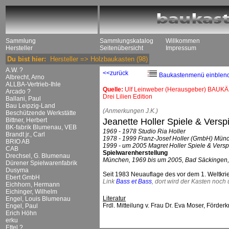
Sammlung
Sammlungskatalog
Willkommen
Hersteller
Seitenübersicht
Impressum
Du bist hier:
Hersteller
=>
Holzbaukasten
(98)
A.W. ?
<<zurück
Baukastenmenü einblen
Albrecht, Arno
ALLBA-Vertrieb-Ihle
Quelle:
Ulf Leinweber (Herausgeber) BAUKÄ
Arcado ?
Drei Lilien Edition
Ballani, Paul
Bau Leipzig-Land
(Anmerkungen J.K.)
Beschützende Werkstätte
Bittner, Herbert
Jeanette Holler Spiele & Verspi
BK-fabrik Blumenau, VEB
1969 - 1978 Studio Ria Holler
Brandt jr., Carl
1978 - 1999 Franz-Josef Holler (GmbH) Mün
BRIO AB
1999 - um 2005 Magret Holler Spiele & Vers
CAB
Spielwarenherstellung
Drechsel, G. Blumenau
München, 1969 bis um 2005, Bad Säckingen,
Dürener Spielwarenfabrik
Dusyma
Seit 1983 Neuauflage des vor dem 1. Weltkr
Ebert GmbH
Link
Bass et Bass
, dort wird der Kasten noch
Eichhorn, Hermann
Eichinger, Wilhelm
Literatur
Engel, Louis Blumenau
Frdl. Mitteilung v. Frau Dr. Eva Moser, Förder
Engel, Paul
Erich Höhn
erku
Ettel ?