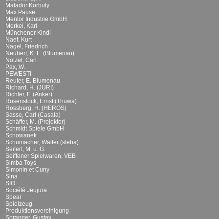
Matador Korbuly
Max Pause
Mentor Industrie GmbH
Merkel, Karl
Münchener Kindl
Naef, Kurt
Nagel, Friedrich
Neubert, K. L. (Blumenau)
Nötzel, Carl
Pax, W.
PEWESTI
Reuter, E. Blumenau
Richard, H. (JURI)
Richter, F. (Anker)
Rosenstock, Ernst (Thuwa)
Rossberg, H. (HEROS)
Sasse, Carl (Casala)
Schäffer, M. (Projektor)
Schmidt Spiele GmbH
Schowanek
Schumacher, Walter (steba)
Seifert, M. u. G.
Seiffener Spielwaren, VEB
Simba Toys
Simonin et Cuny
Sina
SIO
Société Jeujura
Spear
Spielzeug-
Produktionsvereinigung
Spranger, Gustav