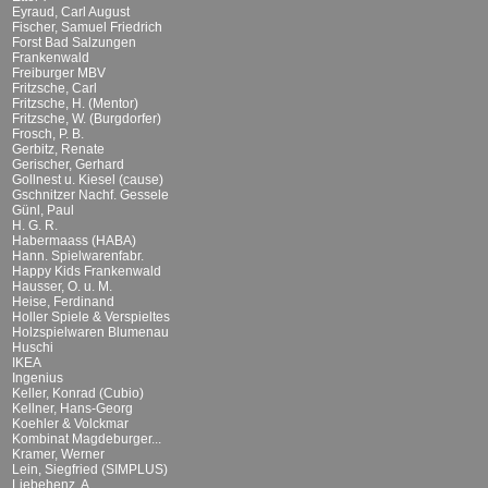
Eyraud, Carl August
Fischer, Samuel Friedrich
Forst Bad Salzungen
Frankenwald
Freiburger MBV
Fritzsche, Carl
Fritzsche, H. (Mentor)
Fritzsche, W. (Burgdorfer)
Frosch, P. B.
Gerbitz, Renate
Gerischer, Gerhard
Gollnest u. Kiesel (cause)
Gschnitzer Nachf. Gessele
Günl, Paul
H. G. R.
Habermaass (HABA)
Hann. Spielwarenfabr.
Happy Kids Frankenwald
Hausser, O. u. M.
Heise, Ferdinand
Holler Spiele & Verspieltes
Holzspielwaren Blumenau
Huschi
IKEA
Ingenius
Keller, Konrad (Cubio)
Kellner, Hans-Georg
Koehler & Volckmar
Kombinat Magdeburger...
Kramer, Werner
Lein, Siegfried (SIMPLUS)
Liebehenz, A.