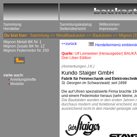
Sammlung
Sammlungskatalog
Willkommen
Hersteller
Seitenübersicht
Impressum
Du bist hier:
Sammlung
=>
Metallbaukasten
=>
Baukästen
=>
Mignon
(3
Mignon Metall-BK Nr. 1
<<zurück
Herstellermenü einblend
Mignon Zusatz-BK Nr. 1Z
Mignon Federmotor Nr. 250
Quelle:
Ulf Leinweber (Herausgeber) BAUKÄ
Drei Lilien Edition
(Anmerkungen J.K.)
Kundo Staiger GmbH
siehe auch:
Fabrik für Feinmechanik und Elektrotechni
Anleitungshefte
St. Georgen im Schwarzwald, seit 1898
Modelle
Die auf Uhren spezialisierte Firma brachte
und einem Federmotor heraus (sehr kleine, zum
Die Baukästen wurden in den ersten Jahren nu
durchaus modern und funktional erscheint, ko
ausreichend nicht in den Handel gelangte ode